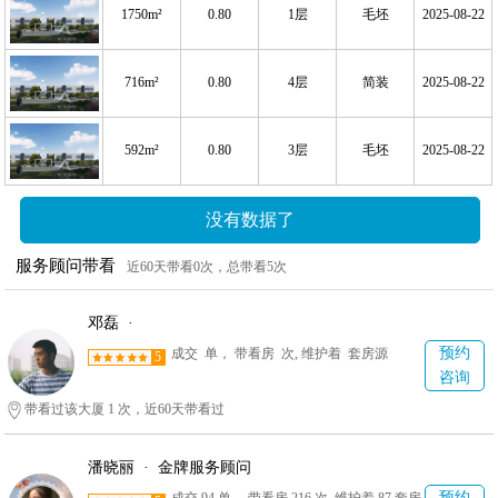
1750m²
0.80
1层
毛坯
2025-08-22
716m²
0.80
4层
简装
2025-08-22
592m²
0.80
3层
毛坯
2025-08-22
没有数据了
服务顾问带看
近60天带看0次，总带看5次
邓磊 ·
预约
成交 单， 带看房 次, 维护着 套房源
5
咨询
带看过该大厦 1 次，近60天带看过
潘晓丽 · 金牌服务顾问
预约