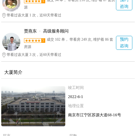
成交 94 单， 带看房 216 次, 维护着 87 套房
5
咨询
源
带看过该大厦 1 次，近60天带看过
贾燕东 · 高级服务顾问
预约
成交 102 单， 带看房 249 次, 维护着 86 套
5
咨询
房源
带看过该大厦 3 次，近60天带看过
大厦简介
竣工时间
2022-6-1
地理位置
南京市江宁区苏源大道68-16号
层高
层数