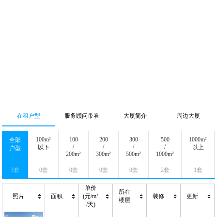
在租户型
服务顾问带看
大厦简介
周边大厦
100m²
100
200
300
500
1000m²
全部
/
/
/
/
以下
以上
户型
200m²
300m²
500m²
1000m²
3套
0套
0套
0套
0套
2套
1套
单价
所在
照片
面积
(元/m²
装修
更新
楼层
/天)