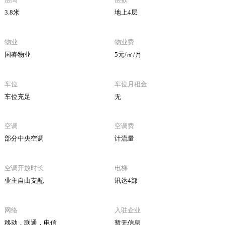
3.8米
地上4层
物业
物业费
国睿物业
5元/㎡/月
车位
车位月租金
车位充足
无
空调
空调费
部分中央空调
计流量
空调开放时长
电梯
业主自由支配
讯达4部
网络
入驻企业
移动，联通，电信
暂无信息