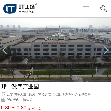
写
字
共
楼
享
委
办
托
投
公
找
放
关
房
房
于
联
源
我
系
们
我
邦宁数字产业园
江宁-将军大道 · 距离「S1号线-吉印大道」约800米 步行约8分钟
们
近60天内共有0人关注
0.80 ~ 0.80
元/m²/天起