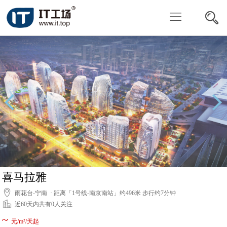
写
字
共
楼
享
委
办
托
投
公
找
放
关
房
房
于
联
源
我
系
们
我
喜马拉雅
雨花台-宁南 · 距离「1号线-南京南站」约496米 步行约7分钟
们
近60天内共有0人关注
~
元/m²/天起