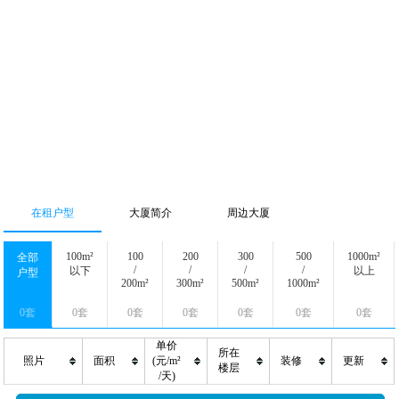
在租户型
大厦简介
周边大厦
100m²
100
200
300
500
1000m²
全部
/
/
/
/
以下
以上
户型
200m²
300m²
500m²
1000m²
0套
0套
0套
0套
0套
0套
0套
单价
所在
照片
面积
(元/m²
装修
更新
楼层
/天)