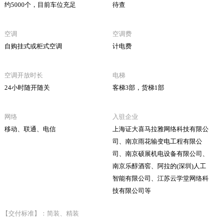
约5000个，目前车位充足
待查
空调
空调费
自购挂式或柜式空调
计电费
空调开放时长
电梯
24小时随开随关
客梯3部，货梯1部
网络
入驻企业
移动、联通、电信
上海证大喜马拉雅网络科技有限公
司、南京雨花输变电工程有限公
司、南京硕展机电设备有限公司、
南京乐醇酒窖、阿拉的(深圳)人工
智能有限公司、江苏云学堂网络科
技有限公司等
【交付标准】：简装、精装