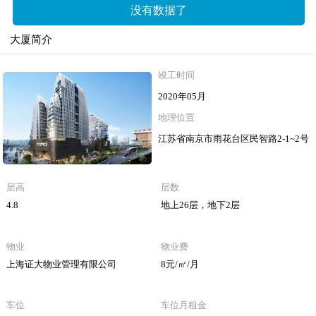
没有数据了
大厦简介
竣工时间
2020年05月
地理位置
江苏省南京市雨花台区民智路2-1~2号
层高
层数
4.8
地上26层，地下2层
物业
物业费
上海证大物业管理有限公司
8元/㎡/月
车位
车位月租金