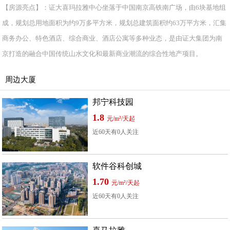
【房源亮点】：证大喜玛拉雅中心坐落于中国南京高铁南广场，由6块基地组
成，规划总用地面积为约9万多平方米，规划总建筑面积约63万平方米，汇集
商务办公、特色酒店、综合商业、酒店公寓等多种业态，是由证大集团为南
京打造的融合中国传统山水文化和最新商业潮流的综合性地产项目。
周边大厦
邦宁科技园
1.8
元/m²/天起
近60天有0人关注
软件谷科创城
1.70
元/m²/天起
近60天有0人关注