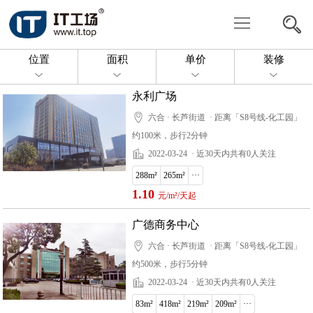
写
字
共
位置
面积
单价
装修
楼
享
委
永利广场
办
托
投
六合 · 长芦街道
· 距离「S8号线-化工园」
约100米，步行2分钟
公
找
放
关
2022-03-24
· 近30天内共有0人关注
房
房
于
联
288m²
265m²
···
1.10
元/m²/天起
源
我
系
广德商务中心
们
我
六合 · 长芦街道
· 距离「S8号线-化工园」
约500米，步行5分钟
们
2022-03-24
· 近30天内共有0人关注
83m²
418m²
219m²
209m²
···