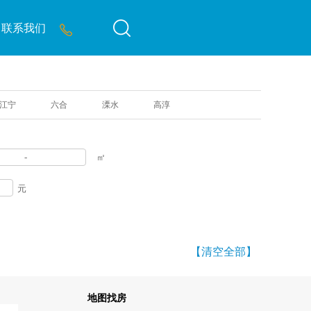
联系我们
江宁
六合
溧水
高淳
-
㎡
元
【清空全部】
地图找房