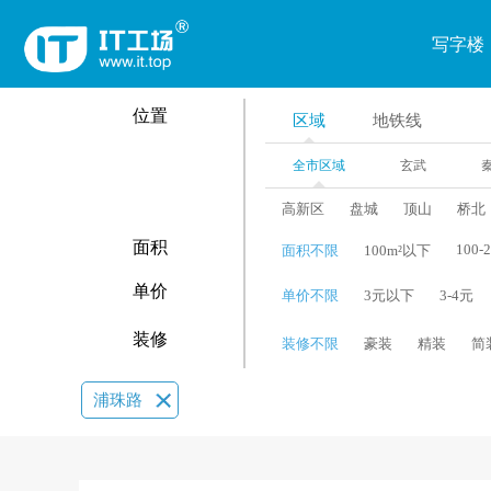
写字楼
位置
区域
地铁线
全市区域
玄武
高新区
盘城
顶山
桥北
面积
100-
面积不限
100m²以下
单价
单价不限
3元以下
3-4元
装修
装修不限
豪装
精装
简
浦珠路