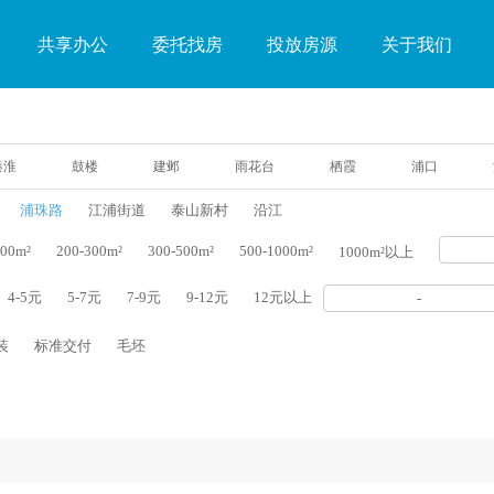
共享办公
委托找房
投放房源
关于我们
秦淮
鼓楼
建邺
雨花台
栖霞
浦口
浦珠路
江浦街道
泰山新村
沿江
200m²
200-300m²
300-500m²
500-1000m²
1000m²以上
4-5元
5-7元
7-9元
9-12元
12元以上
-
装
标准交付
毛坯