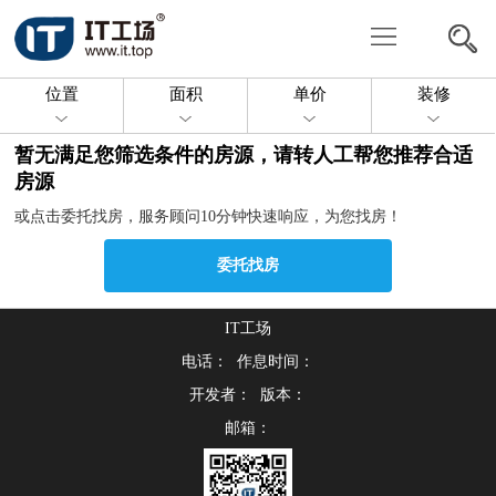
写
字
共
位置
面积
单价
装修
楼
享
委
暂无满足您筛选条件的房源，请转人工帮您推荐合适
办
托
投
房源
或点击委托找房，服务顾问10分钟快速响应，为您找房！
公
找
放
关
委托找房
房
房
于
联
源
我
IT工场
系
电话： 作息时间：
们
我
开发者： 版本：
邮箱：
们