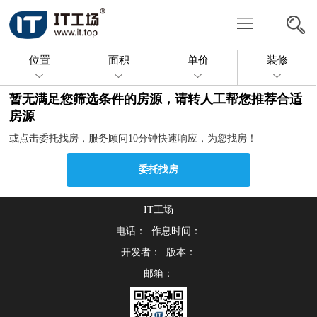
写
字
共
位置
面积
单价
装修
楼
享
委
暂无满足您筛选条件的房源，请转人工帮您推荐合适
办
托
投
房源
或点击委托找房，服务顾问10分钟快速响应，为您找房！
公
找
放
关
委托找房
房
房
于
联
源
我
IT工场
系
电话： 作息时间：
们
我
开发者： 版本：
邮箱：
们