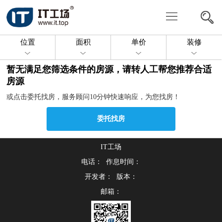
写
字
共
位置
面积
单价
装修
楼
享
委
暂无满足您筛选条件的房源，请转人工帮您推荐合适
办
托
投
房源
或点击委托找房，服务顾问10分钟快速响应，为您找房！
公
找
放
关
委托找房
房
房
于
联
源
我
IT工场
系
电话： 作息时间：
们
我
开发者： 版本：
邮箱：
们