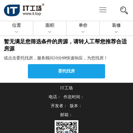
写
字
共
位置
面积
单价
装修
楼
享
委
暂无满足您筛选条件的房源，请转人工帮您推荐合适
办
托
投
房源
或点击委托找房，服务顾问10分钟快速响应，为您找房！
公
找
放
关
委托找房
房
房
于
联
源
我
IT工场
系
电话： 作息时间：
们
我
开发者： 版本：
邮箱：
们