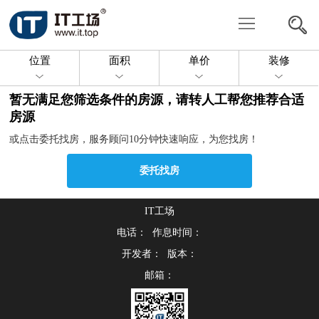
写
字
共
位置
面积
单价
装修
楼
享
委
暂无满足您筛选条件的房源，请转人工帮您推荐合适
办
托
投
房源
或点击委托找房，服务顾问10分钟快速响应，为您找房！
公
找
放
关
委托找房
房
房
于
联
源
我
IT工场
系
电话： 作息时间：
们
我
开发者： 版本：
邮箱：
们