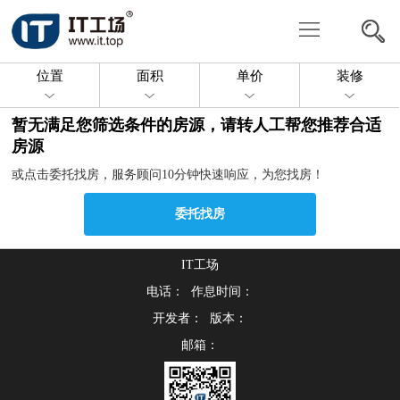
写
字
共
位置
面积
单价
装修
楼
享
委
暂无满足您筛选条件的房源，请转人工帮您推荐合适
办
托
投
房源
或点击委托找房，服务顾问10分钟快速响应，为您找房！
公
找
放
关
委托找房
房
房
于
联
源
我
IT工场
系
电话： 作息时间：
们
我
开发者： 版本：
邮箱：
们