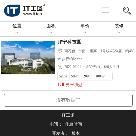
写
字
共
位置
面积
单价
装修
楼
享
委
邦宁科技园
办
托
投
雨花台 · 宁南
· 距离「1号线-花神庙」约488
米 步行约6分钟
公
找
放
关
2022-03-24
· 近30天内共有0人关注
房
房
于
联
520m²
509m²
209m²
100m²
···
1.8
元/m²/天起
源
我
系
没有数据了
们
我
IT工场
们
电话： 作息时间：
开发者： 版本：